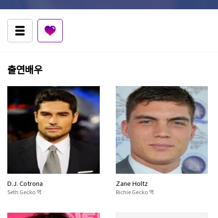
출연배우
D.J. Cotrona
Zane Holtz
Seth Gecko 역
Richie Gecko 역