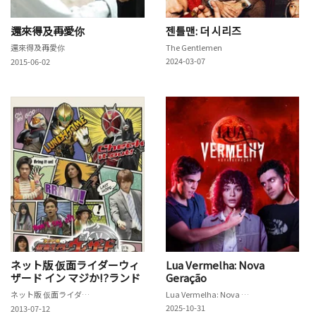
還來得及再愛你
젠틀맨: 더 시리즈
還來得及再愛你
The Gentlemen
2024-03-07
2015-06-02
ネット版 仮面ライダーウィ
Lua Vermelha: Nova
ザード イン マジか!?ランド
Geração
ネット版 仮面ライダーウィザード イン マジか!?ランド
Lua Vermelha: Nova Geração
2025-10-31
2013-07-12