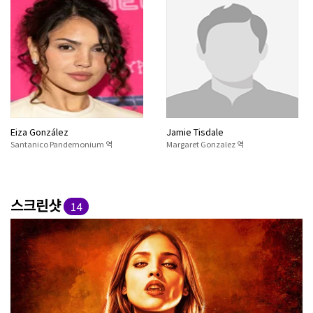
Eiza González
Jamie Tisdale
Santanico Pandemonium 역
Margaret Gonzalez 역
스크린샷
14