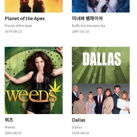
Planet of the Apes
미녀와 뱀파이어
Planet of the Apes
Buffy the Vampire Slayer
1974-09-13
1997-03-10
위즈
Dallas
Weeds
Dallas
2005-08-07
1978-04-02