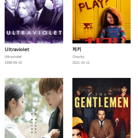
Ultraviolet
처키
Ultraviolet
Chucky
1998-09-15
2021-10-12