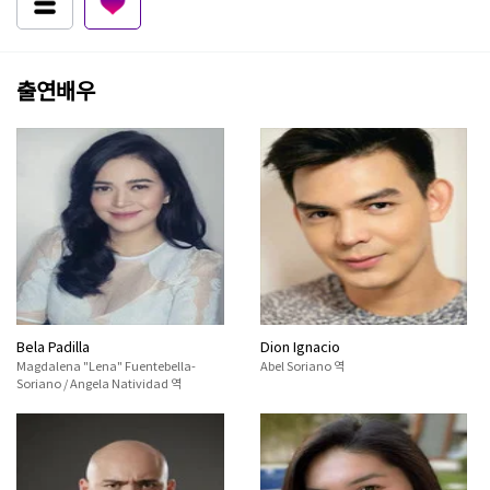
출연배우
Bela Padilla
Dion Ignacio
Magdalena "Lena" Fuentebella-
Abel Soriano 역
Soriano / Angela Natividad 역