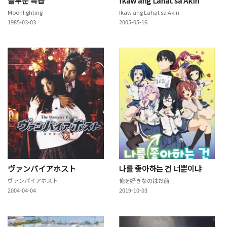
블루문 특급
Ikaw ang Lahat sa Akin
Moonlighting
Ikaw ang Lahat sa Akin
1985-03-03
2005-05-16
ヴァンパイアホスト
나를 좋아하는 건 너뿐이냐
ヴァンパイアホスト
俺を好きなのはお前だけかよ
2004-04-04
2019-10-03