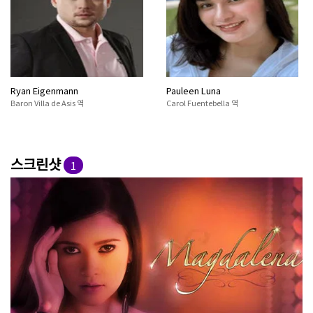
Ryan Eigenmann
Pauleen Luna
Baron Villa de Asis 역
Carol Fuentebella 역
스크린샷
1