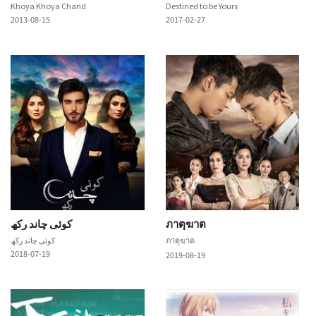
Khoya Khoya Chand
Destined to be Yours
2013-08-15
2017-02-27
کوئی چاند رکھ
ภาตุฆาต
کوئی چاند رکھ
ภาตุฆาต
2018-07-19
2019-08-19