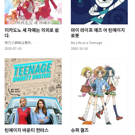
미카도노 세 자매는 의외로 쉽
마이 라이프 애즈 어 틴에이지
다.
로봇
帝乃三姉妹は案外、チョロい。
My Life as a Teenage Robot
2025-07-10
2002-10-18
틴에이지 바운티 헌터스
슈퍼 갤즈