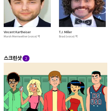
Vincent Kartheiser
T.J. Miller
Marsh Merriwether (voice) 역
Brad (voice) 역
스크린샷
2