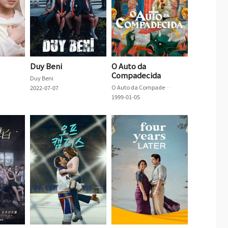
Duy Beni
O Auto da
Compadecida
Duy Beni
O Auto da Compadecida
2022-07-07
1999-01-05