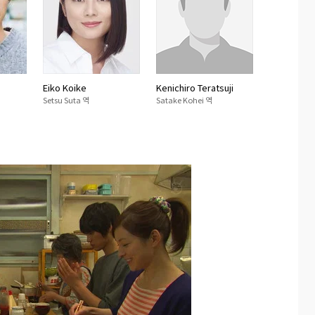
Eiko Koike
Kenichiro Teratsuji
Setsu Suta 역
Satake Kohei 역