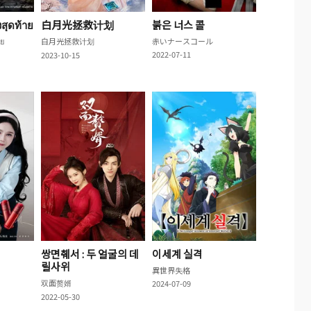
สุดท้าย
白月光拯救计划
붉은 너스 콜
าย
白月光拯救计划
赤いナースコール
2022-07-11
2023-10-15
쌍면췌서 : 두 얼굴의 데
이세계 실격
릴사위
異世界失格
双面赘婿
2024-07-09
2022-05-30