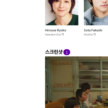
Hirosue Ryoko
Sota Fukushi
Sawako Uno 역
Hoshio 역
스크린샷
1