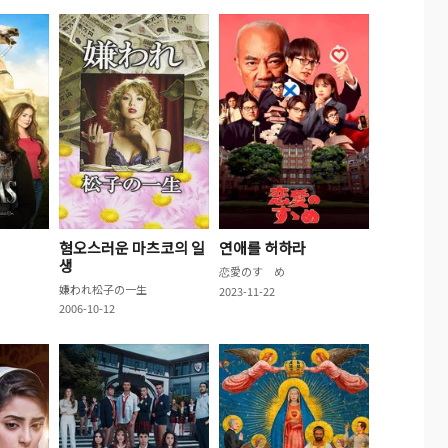
혐오스러운 마츠코의 일
연애를 허하라
생
恋愛のすゝめ
嫌われ松子の一生
2023-11-22
2006-10-12