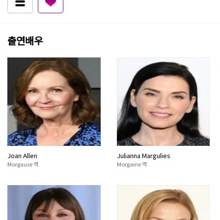
출연배우
Joan Allen
Julianna Margulies
Morgause 역
Morgaine 역