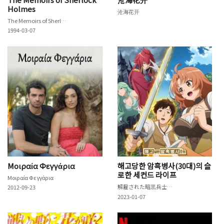
Holmes
沧海花开
The Memoirs of Sherlock Holmes
1994-03-07
Μοιραία Φεγγάρια
해고당한 암흑병사(30대)의 슬
로한 세컨드 라이프
Μοιραία Φεγγάρια
解雇された暗黒兵士（30代）のスローなセカンドライフ
2012-09-23
2023-01-07