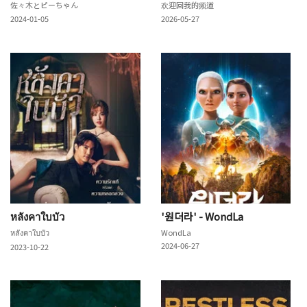
佐々木とピーちゃん
欢迎回我的频道
2024-01-05
2026-05-27
หลังคาใบบัว
'원더라' - WondLa
หลังคาใบบัว
WondLa
2024-06-27
2023-10-22