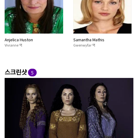
Anjelica Huston
Samantha Mathis
Vivianne 역
Gwenwyfar 역
스크린샷
5