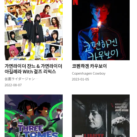
가면라이더 잔느 & 가면라이더
코펜하겐 카우보이
아길레라 With 걸즈 리믹스
Copenhagen Cowboy
仮面ライダージャンヌ＆仮面ライダーアギレラ withガールズリミックス
2023-01-05
2022-08-07