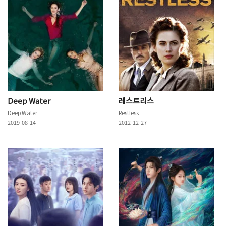
Deep Water
레스트리스
Deep Water
Restless
2019-08-14
2012-12-27