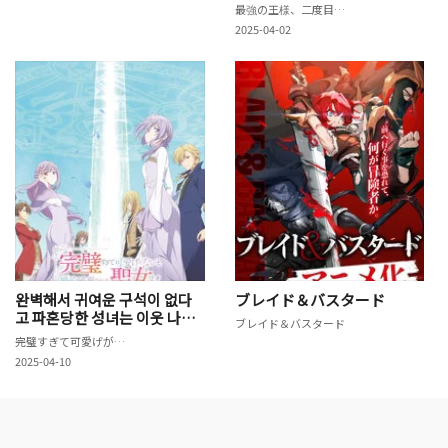
最強の王様、二度目の人生は何をする？
2025-04-02
완벽해서 귀여운 구석이 없다
ブレイド＆バスタード
고 파혼당한 성녀는 이웃 나라
ブレイド＆バスタード
에 팔린다
完璧すぎて可愛げがないと婚約破棄された聖女は隣国に売られる
2025-04-10