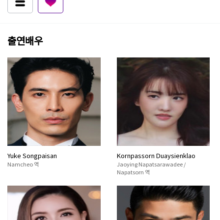
출연배우
Kornpassorn Duaysienklao
Yuke Songpaisan
Jaoying Napatsarawadee /
Namcheo 역
Napatsorn 역