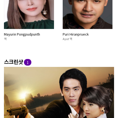
Mayurin Pongpudpunth
Puri Hiranprueck
역
Ayut 역
스크린샷
1