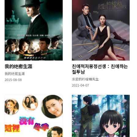
我的绝密生涯
친애적저몽정선생：친애하는
질투남
我的绝密生涯
亲爱的柠檬精先生
2015-08-08
2021-04-07