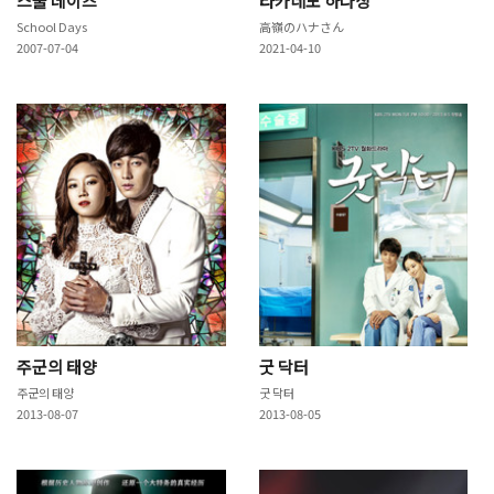
스쿨 데이즈
타카네노 하나상
School Days
高嶺のハナさん
2007-07-04
2021-04-10
주군의 태양
굿 닥터
주군의 태양
굿 닥터
2013-08-07
2013-08-05