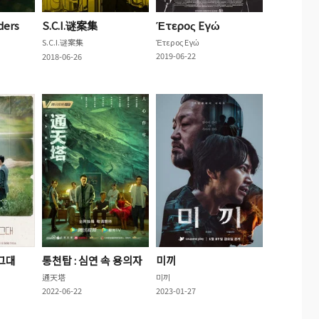
ders
S.C.I.谜案集
Έτερος Εγώ
S.C.I.谜案集
Έτερος Εγώ
2019-06-22
2018-06-26
그대
통천탑 : 심연 속 용의자
미끼
通天塔
미끼
2022-06-22
2023-01-27