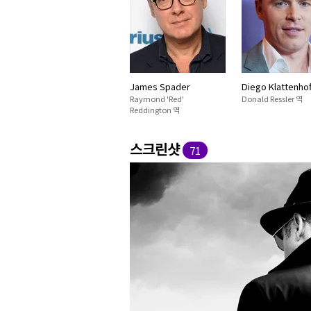
James Spader
Diego Klattenhof
Raymond 'Red'
Donald Ressler 역
Reddington 역
스크린샷
71