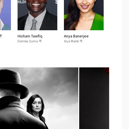
f
Hisham Tawfiq
Anya Banerjee
Dembe Zuma 역
Siya Malik 역