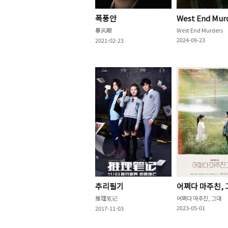
폭풍안
West End Mur
暴风眼
West End Murders
2024-09-23
2021-02-23
추리필기
어쩌다 마주친, 
推理笔记
어쩌다 마주친, 그대
2023-05-01
2017-11-03