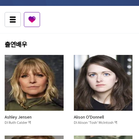
출연배우
Ashley Jensen
Alison O'Donnell
DI Ruth Calder 역
DI Alison 'Tosh' McIntosh 역