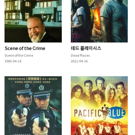
Scene of the Crime
데드 플레이시스
Scene of the Crime
Dead Places
1985-04-14
2021-04-16