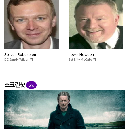
Steven Robertson
Lewis Howden
DC Sandy Wilson 역
Sgt Billy McCabe 역
스크린샷
38