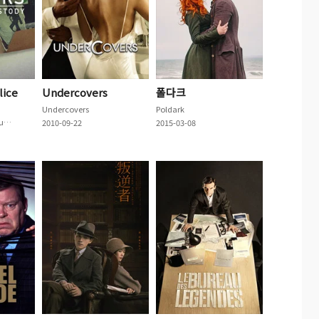
lice
Undercovers
폴다크
Undercovers
Poldark
24 Hours in Police Custody
2010-09-22
2015-03-08