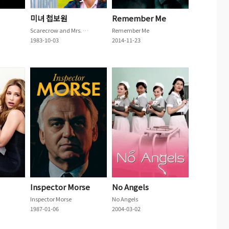
미녀 첩보원
Remember Me
Scarecrow and Mrs. King
Remember Me
1983-10-03
2014-11-23
Inspector Morse
No Angels
Inspector Morse
No Angels
1987-01-06
2004-03-02