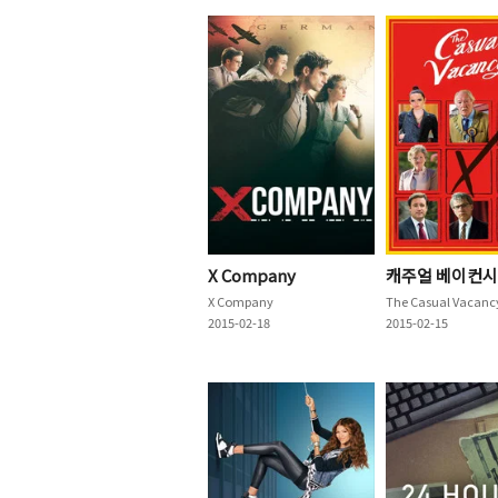
X Company
캐주얼 베이컨시
X Company
The Casual Vacanc
2015-02-18
2015-02-15