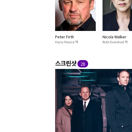
Peter Firth
Nicola Walker
Harry Pearce 역
Ruth Evershed 역
스크린샷
28