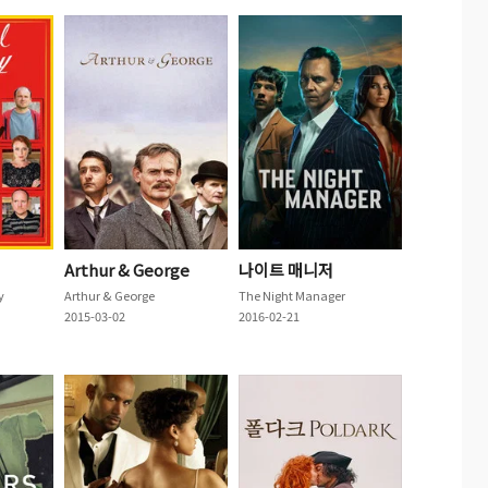
Arthur & George
나이트 매니저
y
Arthur & George
The Night Manager
2015-03-02
2016-02-21