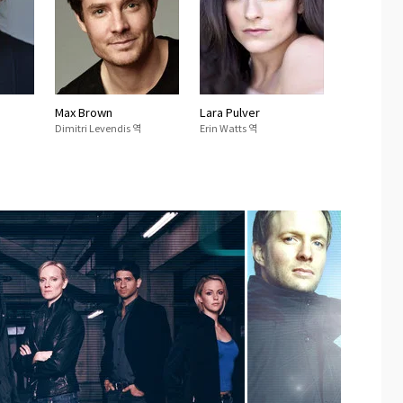
Max Brown
Lara Pulver
Dimitri Levendis 역
Erin Watts 역