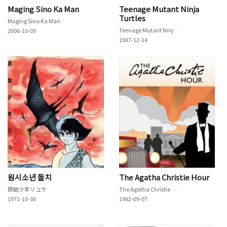
Maging Sino Ka Man
Teenage Mutant Ninja
Turtles
Maging Sino Ka Man
Teenage Mutant Ninja Turtles
2006-10-09
1987-12-14
원시소년 돌치
The Agatha Christie Hour
原始少年リュウ
The Agatha Christie Hour
1971-10-30
1982-09-07