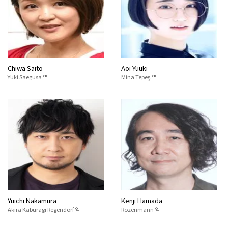
Chiwa Saito
Aoi Yuuki
Yuki Saegusa 역
Mina Tepeş 역
Yuichi Nakamura
Kenji Hamada
Akira Kaburagi Regendorf 역
Rozenmann 역