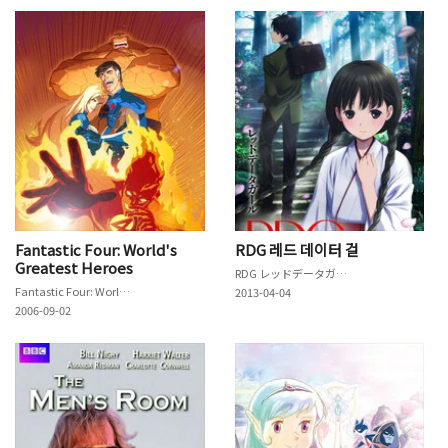
Fantastic Four: World's
RDG 레드 데이터 걸
Greatest Heroes
RDG レッドデータガール
Fantastic Four: World's Greatest Heroes
2013-04-04
2006-09-02