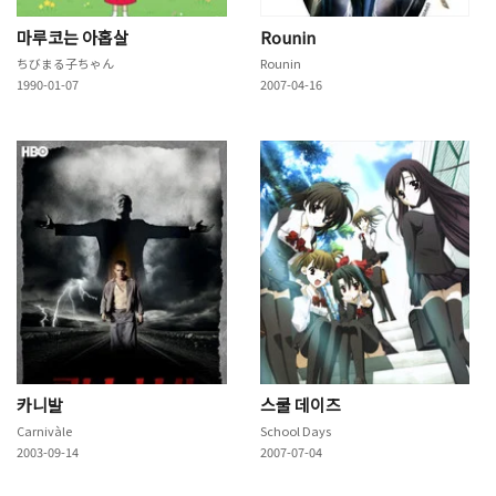
마루코는 아홉살
Rounin
ちびまる子ちゃん
Rounin
1990-01-07
2007-04-16
카니발
스쿨 데이즈
Carnivàle
School Days
2003-09-14
2007-07-04