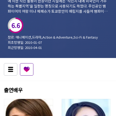
에 의한 식민 활동이 한창이던 시절에는 '식민지 내에 외국인이 거주
하는 특별지역'을 일컫는 명칭으로 사용되기도 하였다. 주인공인 뱀
파이어의 여왕 미나 체페슈가 토쿄항만의 매립지를 사들여 뱀파이어
들만의 왕국을 건설하고자 한다는 설정에 비추어 보면 '뱀파이어 번
드'라는 의미를 이해할 수 있을 것이다. 이야기는 기본적으로 여왕 미
6.6
나와 그녀를 섬기기로 맹세한 늑대인간 아키라의 깊은 유대를 바탕으
로, 뱀파이어 왕국을 건설하려는 미나와 이에 반발하는 인간들, 이권
을 두고 다투는 뱀파이어들까지 가세하여 핏빛 음모가 난무하는 액션
장르: 애니메이션,드라마,Action & Adventure,Sci-Fi & Fantasy
극으로 이어진다.
최초방영일: 2010-01-07
최근방영일: 2010-04-01
출연배우