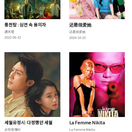
통천탑 : 심연 속 용의자
还是很爱她
通天塔
还是很爱她
2022-06-22
2024-10-25
세월유정시: 다정했던 세월
La Femme Nikita
岁月有情时
La Femme Nikita