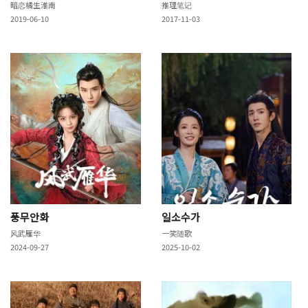
暗恋橘生淮南
推理笔记
2019-06-10
2017-11-03
풍무안화
일소수가
风武雁华
一笑随歌
2024-09-27
2025-10-02