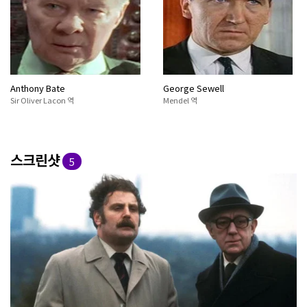
Anthony Bate
George Sewell
Sir Oliver Lacon 역
Mendel 역
스크린샷
5