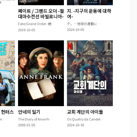
페이트 / 그랜드 오더 -절
지. -지구의 운동에 대하
대마수전선 바빌로니아-
여-
Fate/Grand Order -絶対魔獣戦線バビロニア-
チ。―地球の運動について―
2024-10-05
2019-10-05
 헌터스
안네의 일기
교회 계단의 아이들
Teenage Bounty Hunters
The Diary of Anne Frank
Os Quatro da Candelária
2009-01-05
2024-10-30