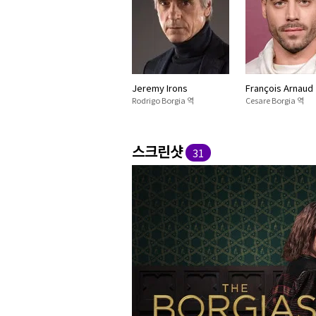
Jeremy Irons
François Arnaud
Rodrigo Borgia 역
Cesare Borgia 역
스크린샷
31