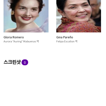
Gloria Romero
Gina Pareño
Aurora "Auring" Mabuenas 역
Felipa Escallon 역
스크린샷
0