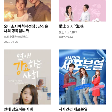
오아소저여석척선생 : 당신은
愛上ㄆㄤˋ滋味
나의 행복입니까
愛上ㄆㄤˋ滋味
乌鸦小姐与蜥蜴先生
2017-05-24
2021-04-26
연애 강요하는 사회
사사건건 세포분열