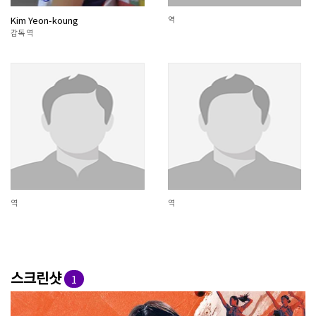
Kim Yeon-koung
역
감독 역
역
역
스크린샷
1