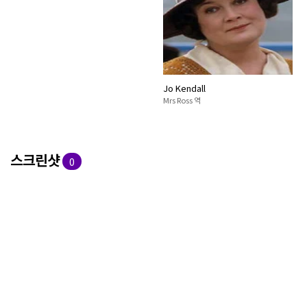
Kate Lansbury
Jo Kendall
Annie 역
Mrs Ross 역
스크린샷
0