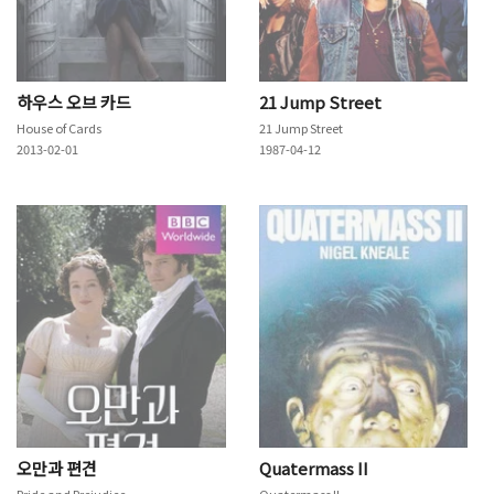
하우스 오브 카드
21 Jump Street
House of Cards
21 Jump Street
2013-02-01
1987-04-12
오만과 편견
Quatermass II
Pride and Prejudice
Quatermass II