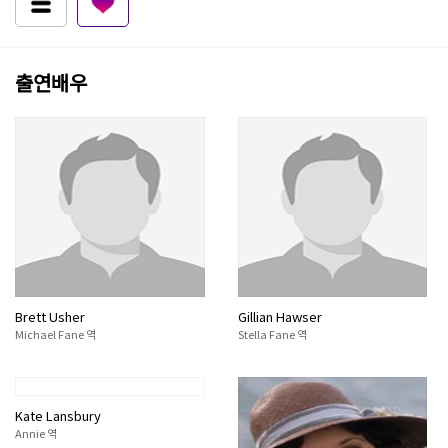
출연배우
Brett Usher
Gillian Hawser
Michael Fane 역
Stella Fane 역