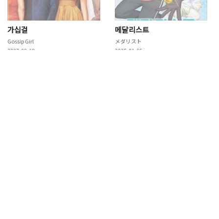
가십걸
메달리스트
Gossip Girl
メダリスト
2007-09-19
2025-01-05
기타 정보
방송사
방송회차
시즌1, 총6화
상태
Ended