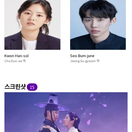
Kwon Han-sol
Seo Bum-june
Cho Eun-ae 역
Jeong Su-gyeom 역
스크린샷
15