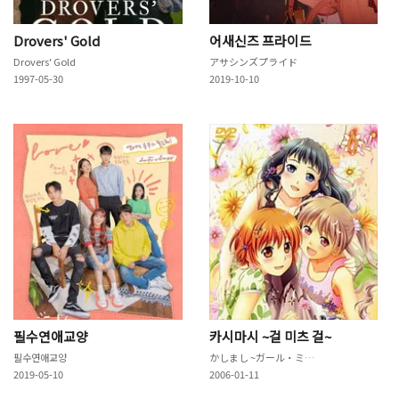
Drovers' Gold
어새신즈 프라이드
Drovers' Gold
アサシンズプライド
1997-05-30
2019-10-10
필수연애교양
카시마시 ~걸 미츠 걸~
필수연애교양
かしまし ~ガール・ミーツ・ガール~
2019-05-10
2006-01-11