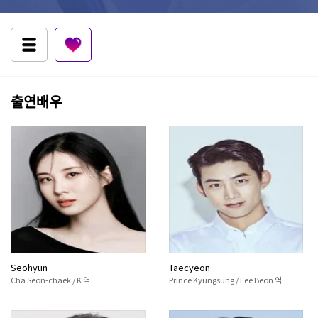
출연배우
Seohyun
Taecyeon
Cha Seon-chaek / K 역
Prince Kyungsung / Lee Beon 역