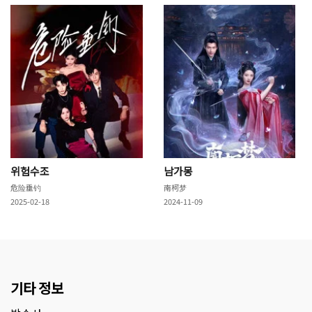
위험수조
남가몽
危险垂钓
南柯梦
2025-02-18
2024-11-09
기타 정보