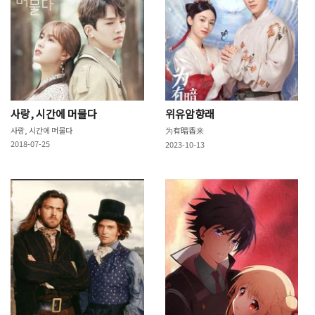
사랑, 시간에 머물다
위유암향래
사랑, 시간에 머물다
为有暗香来
2018-07-25
2023-10-13