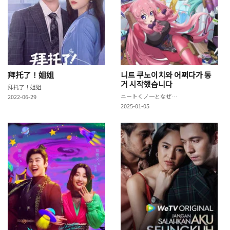
拜托了！姐姐
니트 쿠노이치와 어쩌다가 동
거 시작했습니다
拜托了！姐姐
ニートくノ一となぜか同棲はじめました
2022-06-29
2025-01-05