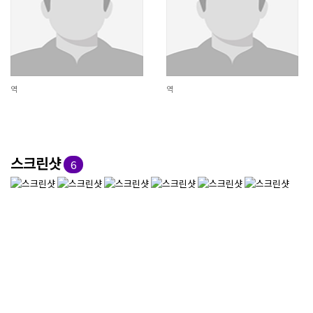
역
역
스크린샷
6