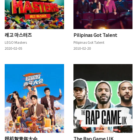
레고 마스터즈
Pilipinas Got Talent
LEGO Masters
Pilipinas Got Talent
2020-02-05
2010-02-20
超机智青年大会
The Rap Game UK