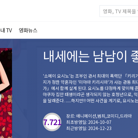
내 TV
영화뉴스
내세에는 남남이 
'소메이 요시노'는 조부인 관서 최대의 폭력단 「키리가야조」 직계 「소메이조」 조장・소메이 렌
지가 정한 약혼자인 '미야마 키리시마'가 사는 관동 최대의 폭력단 「토쿠사회」 직계 「미야마 일
가」에서 함께 살게 된다. 요시노를 다정하게 맞이해 준 키리시마는 시원시원하고 좋은 인상을 주는
야쿠자 집안 태생이라곤 생각되지 않는 호청년으로, 익숙하지 않은 환경에 불안해하던 요시노의 마음
을 달래준다. ..
장르: 애니메이션,범죄,코미디,드라마
7.721
최초방영일: 2024-10-07
최근방영일: 2024-12-23