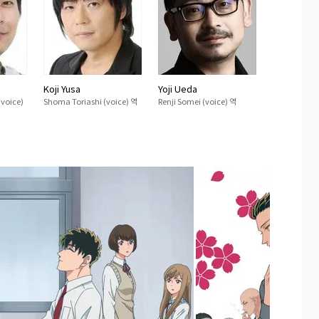
Koji Yusa
Yoji Ueda
voice)
Shoma Toriashi (voice) 역
Renji Somei (voice) 역