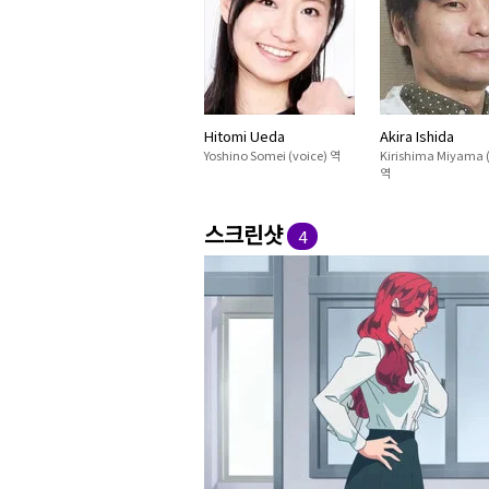
Hitomi Ueda
Akira Ishida
Yoshino Somei (voice) 역
Kirishima Miyama (
역
스크린샷
4