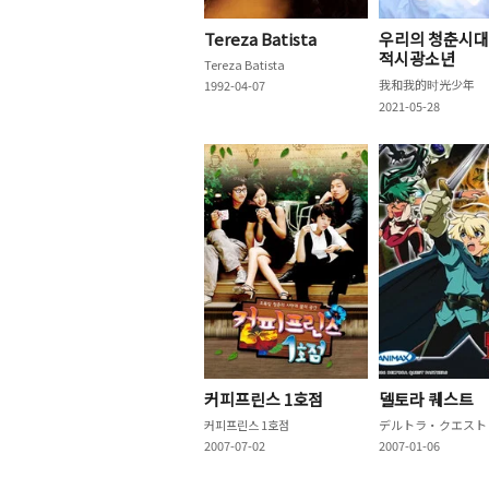
Tereza Batista
우리의 청춘시대
적시광소년
Tereza Batista
我和我的时光少年
1992-04-07
2021-05-28
커피프린스 1호점
델토라 퀘스트
커피프린스 1호점
デルトラ・クエスト
2007-07-02
2007-01-06