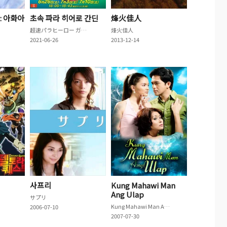
: 아화아
초속 파라 히어로 간딘
烽火佳人
超速パラヒーロー ガンディーン
烽火佳人
2021-06-26
2013-12-14
사프리
Kung Mahawi Man
Ang Ulap
サプリ
Kung Mahawi Man Ang Ulap
2006-07-10
2007-07-30