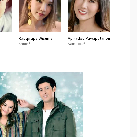
n
Rastprapa Wisuma
Apiradee Pawaputanon
Annie 역
Kaimook 역