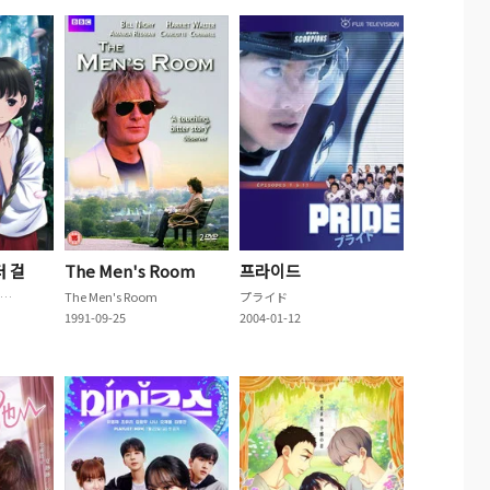
터 걸
The Men's Room
프라이드
RDG レッドデータガール
The Men's Room
プライド
1991-09-25
2004-01-12