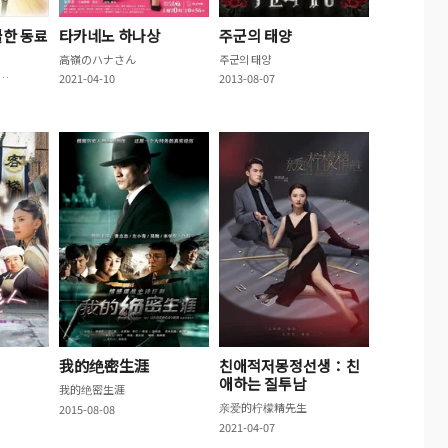
쿨한 동료
타카네노 하나상
주군의 태양
高嶺のハナさん
주군의 태양
性男子とクールな同僚女子
2021-04-10
2013-08-07
我的绝密生涯
친애적저몽정선생：친
애하는 질투남
我的绝密生涯
亲爱的柠檬精先生
2015-08-08
2021-04-07