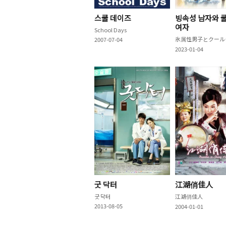
스쿨 데이즈
빙속성 남자와 
여자
School Days
氷属
2007-07-04
2023-01-04
굿 닥터
江湖俏佳人
굿 닥터
江湖俏佳人
2013-08-05
2004-01-01