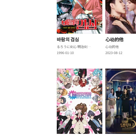
바람의 검심
心动的他
るろうに剣心 明治剣客浪漫譚
心动的他
1996-01-10
2023-08-12