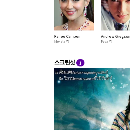
Ranee Campen
Andrew Gregso
Mekala 역
Paya 역
스크린샷
1