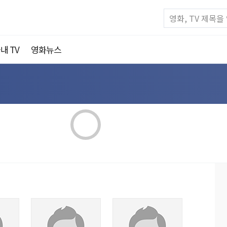
내 TV
영화뉴스
장르: 미정
최초방영일:
최근방영일: