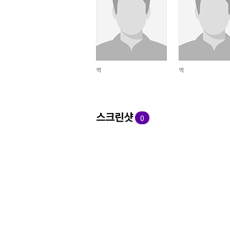
역
역
스크린샷
0