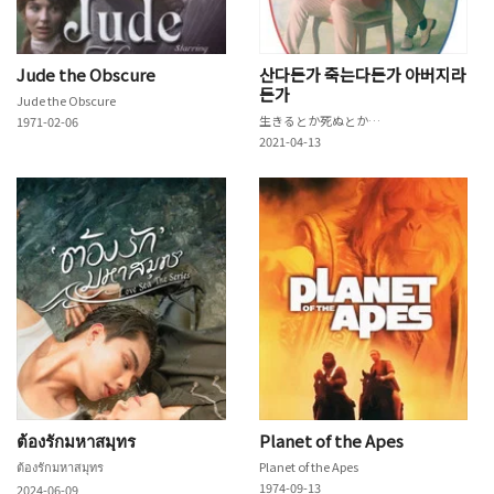
Jude the Obscure
산다든가 죽는다든가 아버지라
든가
Jude the Obscure
生きるとか死ぬとか父親とか
1971-02-06
2021-04-13
ต้องรักมหาสมุทร
Planet of the Apes
ต้องรักมหาสมุทร
Planet of the Apes
1974-09-13
2024-06-09