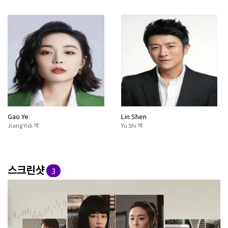
Gao Ye
Lin Shen
Jiang Yidi 역
Yu Shi 역
스크린샷
3