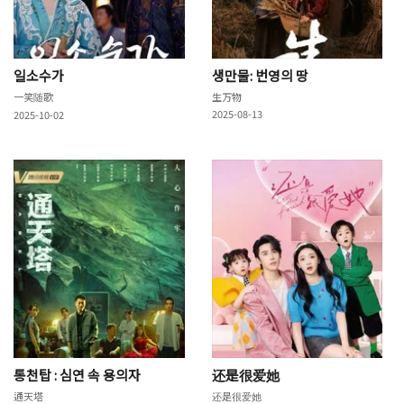
일소수가
생만물: 번영의 땅
一笑随歌
生万物
2025-08-13
2025-10-02
통천탑 : 심연 속 용의자
还是很爱她
通天塔
还是很爱她