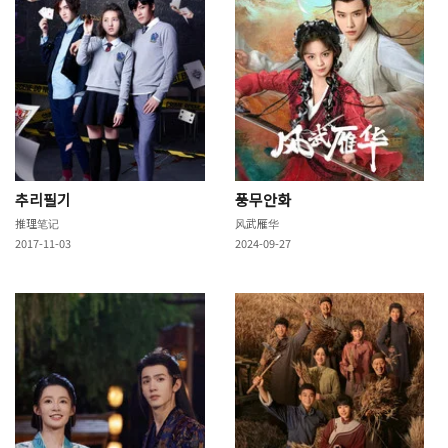
추리필기
풍무안화
推理笔记
风武雁华
2017-11-03
2024-09-27