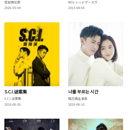
低智商犯罪
RDG レッドデータガール
2026-05-04
2013-04-04
S.C.I.谜案集
너를 부르는 시간
S.C.I.谜案集
暗恋橘生淮南
2018-06-26
2019-06-10