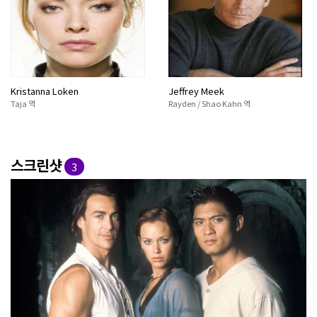
Kristanna Loken
Jeffrey Meek
Taja 역
Rayden / Shao Kahn 역
스크린샷
3