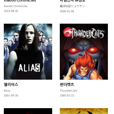
Xiaolin Chronicles
魔弾戦記リュウケンドー
2013-08-26
2006-01-08
앨리어스
썬더캣츠
Alias
ThunderCats
2001-09-30
1985-01-23