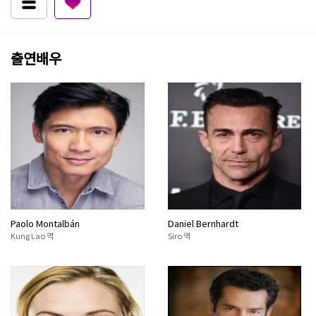
출연배우
Paolo Montalbán
Daniel Bernhardt
Kung Lao 역
Siro 역