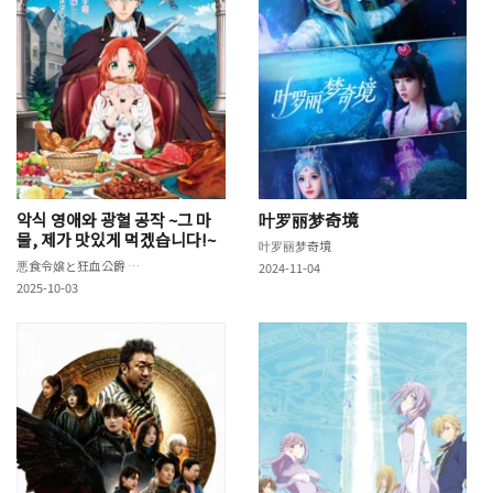
악식 영애와 광혈 공작 ~그 마
叶罗丽梦奇境
물, 제가 맛있게 먹겠습니다!~
叶罗丽梦奇境
悪食令嬢と狂血公爵 ～その魔物、私が美味しくいただきます!～
2024-11-04
2025-10-03