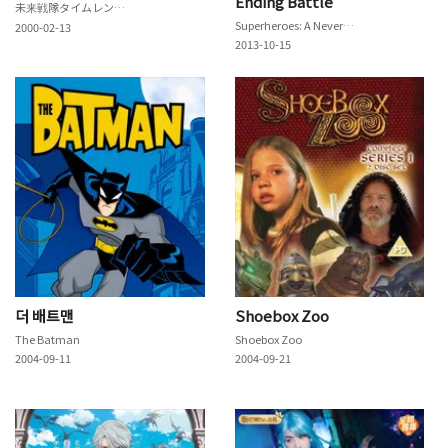
Ending Battle
未来戦隊タイムレンジャー
Superheroes: A Never-Ending Battle
2000-02-13
2013-10-15
더 배트맨
Shoebox Zoo
The Batman
Shoebox Zoo
2004-09-11
2004-09-21