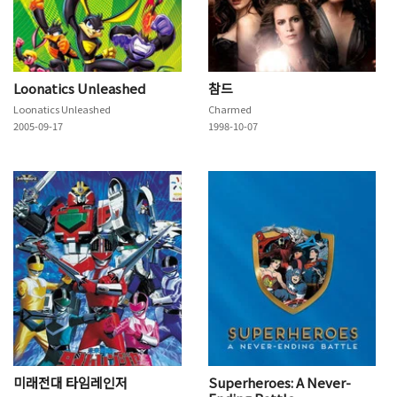
Loonatics Unleashed
참드
Loonatics Unleashed
Charmed
2005-09-17
1998-10-07
미래전대 타임레인저
Superheroes: A Never-