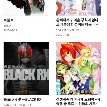
트웰브
완벽해서 귀여운 구석이 없다
고 파혼당한 성녀는 이웃 나라
트웰브
에 팔린다
完璧すぎて可愛げがないと婚約破棄された聖女は隣国に売られる
2025-08-23
2025-04-10
仮面ライダーBLACK RX
전생귀족의 이세계 모험록 ~자
중할 줄 모르는 신들의 사도~
仮面ライダーBLACK RX