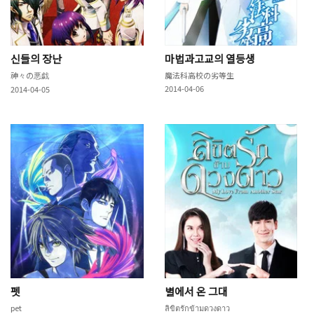
신들의 장난
마법과고교의 열등생
神々の悪戯
魔法科高校の劣等生
2014-04-06
2014-04-05
펫
별에서 온 그대
pet
ลิขิตรักข้ามดวงดาว