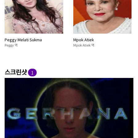
Peggy Melati Sukma
Mpok Atiek
Peggy 역
Mpok Atiek 역
스크린샷
1