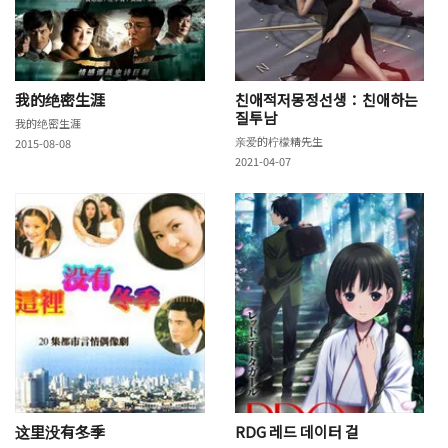
我的绝密生涯
친애적저몽정선생：친애하는
질투남
我的绝密生涯
亲爱的柠檬精先生
2015-08-08
2021-04-07
这里没有冬季
RDG 레드 데이터 걸