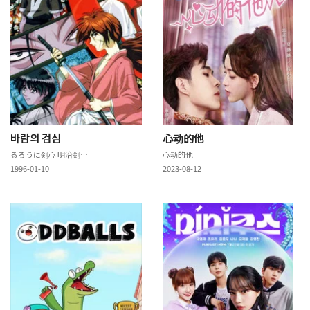
바람의 검심
心动的他
るろうに剣心 明治剣客浪漫譚
心动的他
1996-01-10
2023-08-12