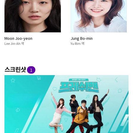
Moon Joo-yeon
Jung Bo-min
Lee Jin-Ah 역
Yu Rim 역
스크린샷
1