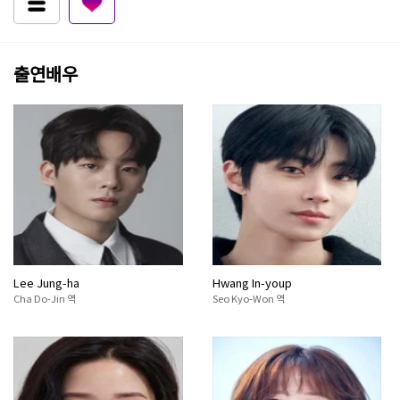
출연배우
Lee Jung-ha
Hwang In-youp
Cha Do-Jin 역
Seo Kyo-Won 역