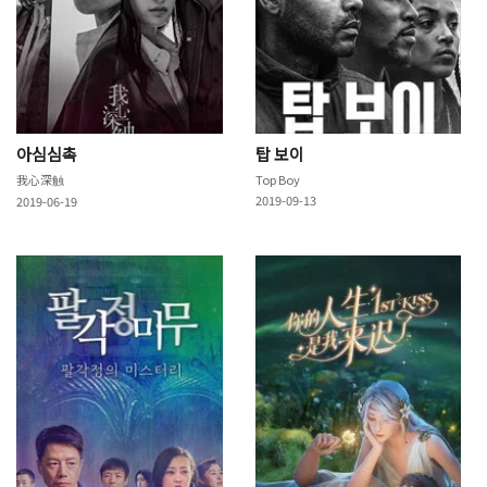
아심심촉
탑 보이
我心深触
Top Boy
2019-09-13
2019-06-19