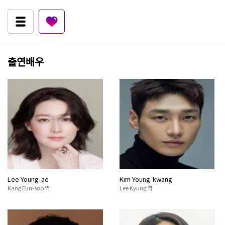
출연배우
Lee Young-ae
Kim Young-kwang
Kang Eun-soo 역
Lee Kyung 역