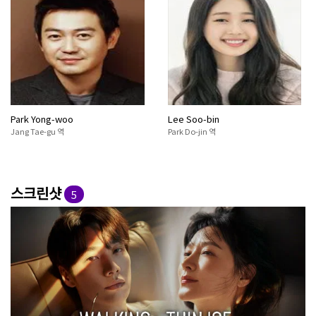
Park Yong-woo
Lee Soo-bin
Jang Tae-gu 역
Park Do-jin 역
스크린샷
5