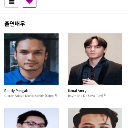
출연배우
Randy Pangalila
Ikmal Amry
Gibran Aditya Mohd Zahim (Gibb) 역
Raymond De Silva (Ray) 역