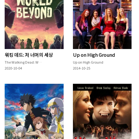
워킹 데드: 저 너머의 세상
Up on High Ground
The Walking Dead: World Beyond
Up on High Ground
2020-10-04
2014-10-25