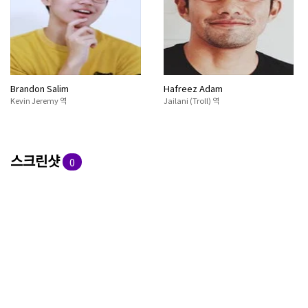
Brandon Salim
Hafreez Adam
Kevin Jeremy 역
Jailani (Troll) 역
스크린샷
0