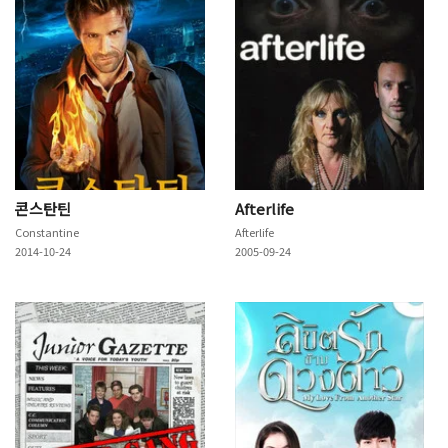
콘스탄틴
Afterlife
Constantine
Afterlife
2014-10-24
2005-09-24