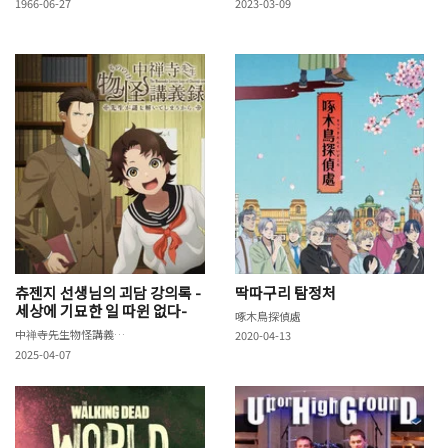
1966-06-27
2023-03-09
츄젠지 선생님의 괴담 강의록 -
딱따구리 탐정처
세상에 기묘한 일 따윈 없다-
啄木鳥探偵處
中禅寺先生物怪講義録 先生が謎を解いてしまうから。
2020-04-13
2025-04-07