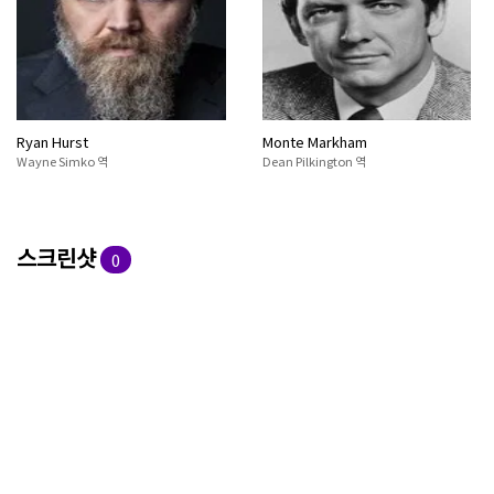
Ryan Hurst
Monte Markham
Wayne Simko 역
Dean Pilkington 역
스크린샷
0