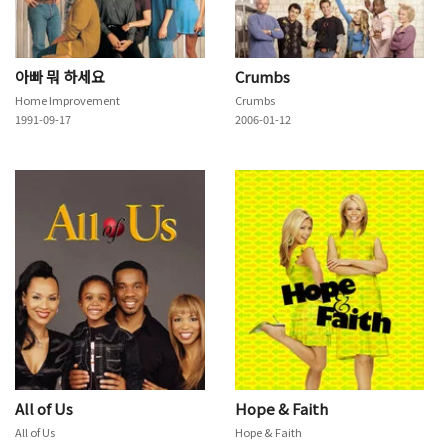
아빠 뭐 하세요
Crumbs
Home Improvement
Crumbs
1991-09-17
2006-01-12
All of Us
Hope & Faith
All of Us
Hope & Faith