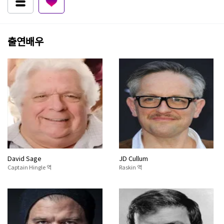
출연배우
David Sage
JD Cullum
Captain Hingle 역
Raskin 역