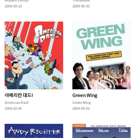
2009-09-23
2009-09-30
아메리칸 대드!
Green Wing
American Dad!
Green Wing
2005-02-06
2004-09-03