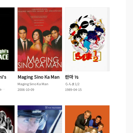
i's
Maging Sino Ka Man
란마 ½
Maging Sino Ka Man
らんま1/2
Garth Marenghi's Darkplace
2006-10-09
1989-04-15