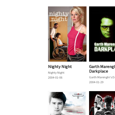
Nighty Night
Garth Marengh
Darkplace
Nighty Night
2004-01-06
2004-01-29