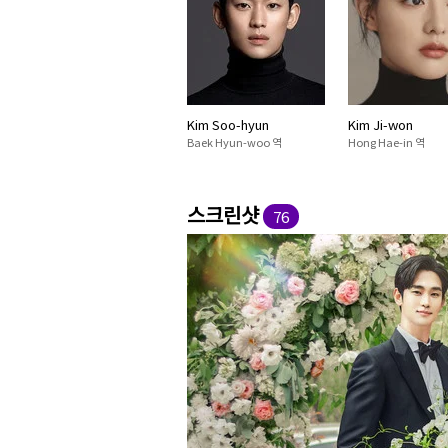
Kim Soo-hyun
Kim Ji-won
Baek Hyun-woo 역
Hong Hae-in 역
스크린샷
76