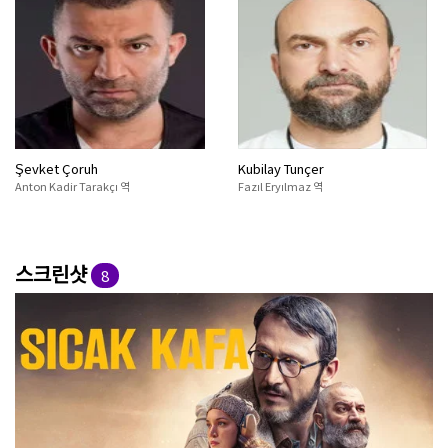
Şevket Çoruh
Kubilay Tunçer
Anton Kadir Tarakçı 역
Fazıl Eryılmaz 역
스크린샷
8