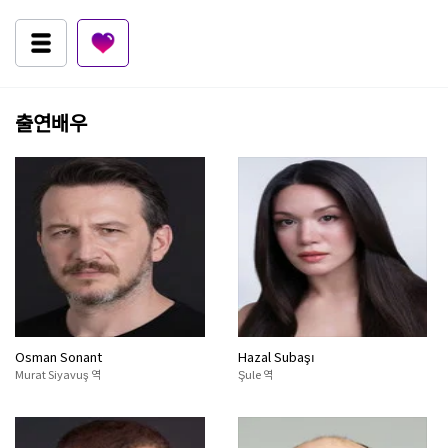
출연배우
Osman Sonant
Hazal Subaşı
Murat Siyavuş 역
Şule 역