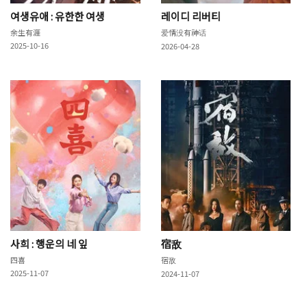
여생유애 : 유한한 여생
레이디 리버티
余生有涯
爱情没有神话
2025-10-16
2026-04-28
사희 : 행운의 네 잎
宿敌
四喜
宿敌
2025-11-07
2024-11-07