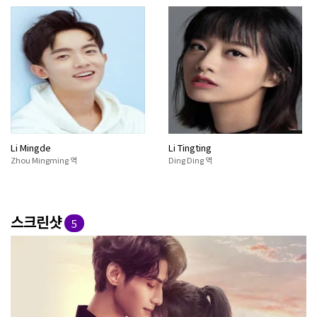
Li Mingde
Li Tingting
Zhou Mingming 역
Ding Ding 역
스크린샷
5