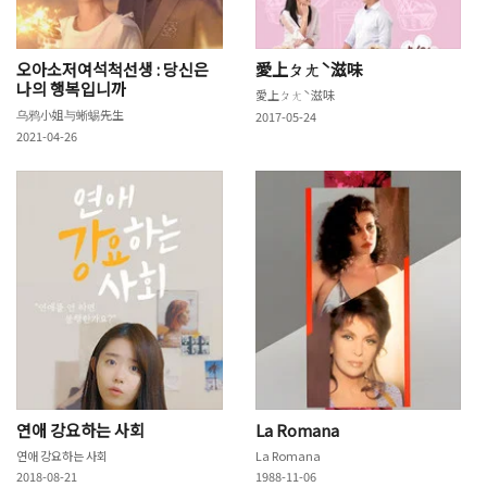
오아소저여석척선생 : 당신은
愛上ㄆㄤˋ滋味
나의 행복입니까
愛上ㄆㄤˋ滋味
乌鸦小姐与蜥蜴先生
2017-05-24
2021-04-26
연애 강요하는 사회
La Romana
연애 강요하는 사회
La Romana
2018-08-21
1988-11-06