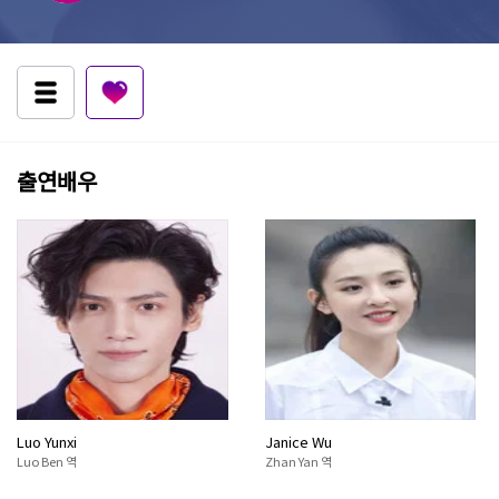
출연배우
Luo Yunxi
Janice Wu
Luo Ben 역
Zhan Yan 역