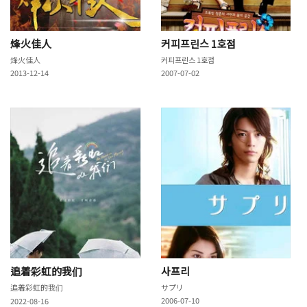
烽火佳人
커피프린스 1호점
烽火佳人
커피프린스 1호점
2013-12-14
2007-07-02
追着彩虹的我们
사프리
追着彩虹的我们
サプリ
2006-07-10
2022-08-16