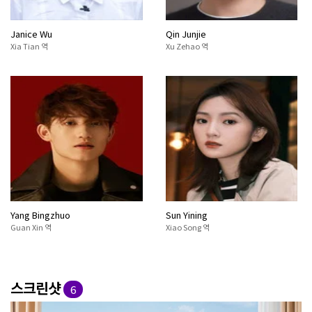
Janice Wu
Qin Junjie
Xia Tian 역
Xu Zehao 역
Yang Bingzhuo
Sun Yining
Guan Xin 역
Xiao Song 역
스크린샷
6