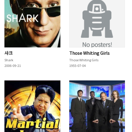
샤크
Those Whiting Girls
Shark
Those Whiting Girls
2006-09-21
1955-07-04