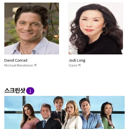
David Conrad
Jodi Long
Michael Mendelson 역
Claire 역
스크린샷
1