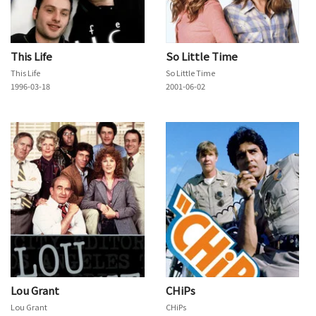
This Life
So Little Time
This Life
So Little Time
1996-03-18
2001-06-02
Lou Grant
CHiPs
Lou Grant
CHiPs