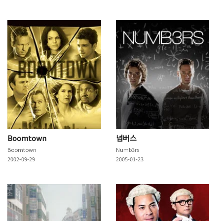
Boomtown
넘버스
Boomtown
Numb3rs
2002-09-29
2005-01-23