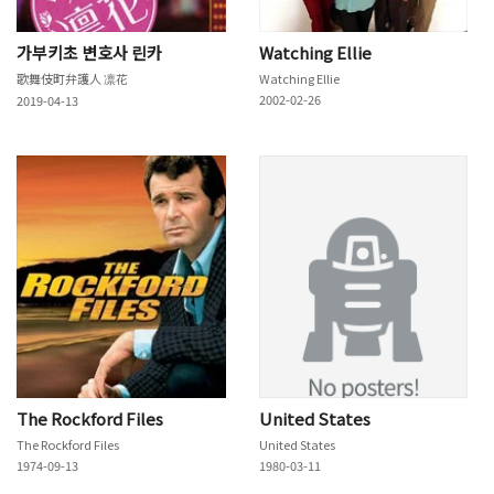
가부키초 변호사 린카
Watching Ellie
歌舞伎町弁護人 凛花
Watching Ellie
2002-02-26
2019-04-13
The Rockford Files
United States
The Rockford Files
United States
1974-09-13
1980-03-11