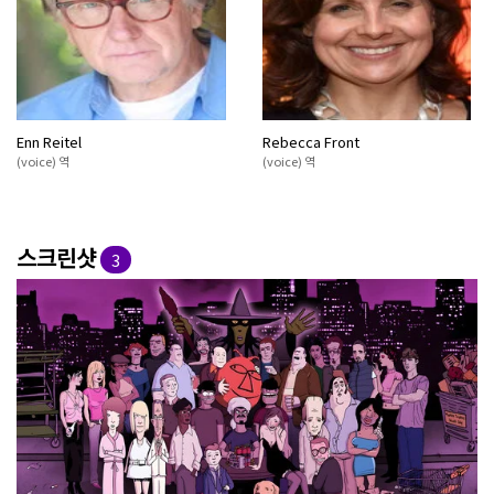
Enn Reitel
Rebecca Front
(voice) 역
(voice) 역
스크린샷
3