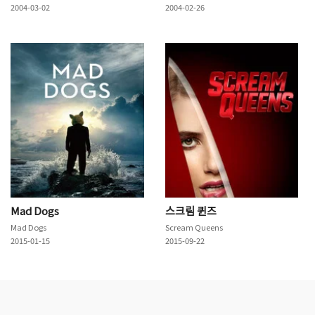
2004-03-02
2004-02-26
Mad Dogs
스크림 퀸즈
Mad Dogs
Scream Queens
2015-01-15
2015-09-22