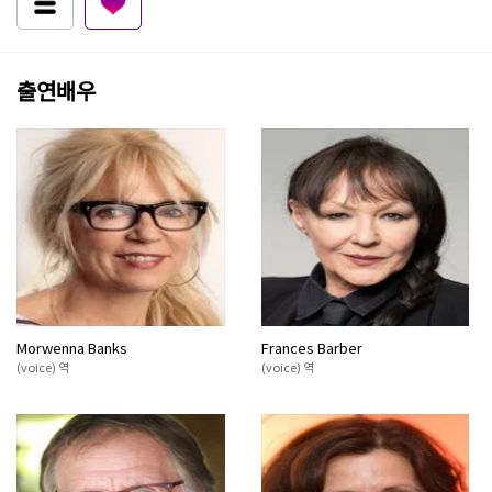
출연배우
Morwenna Banks
Frances Barber
(voice) 역
(voice) 역