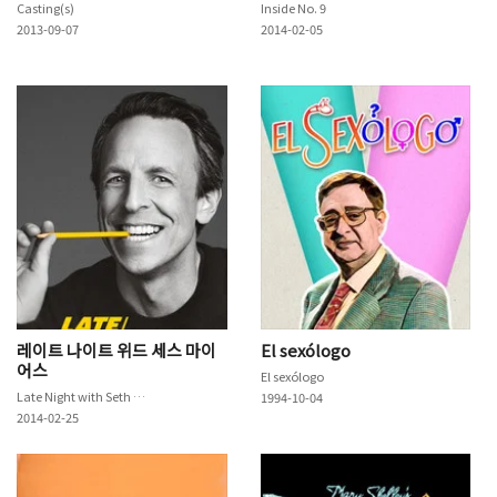
Casting(s)
Inside No. 9
2013-09-07
2014-02-05
레이트 나이트 위드 세스 마이
El sexólogo
어스
El sexólogo
Late Night with Seth Meyers
1994-10-04
2014-02-25