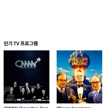
인기 TV 프로그램
CNNNN: Chaser Non-Stop
Whoops Apocalypse