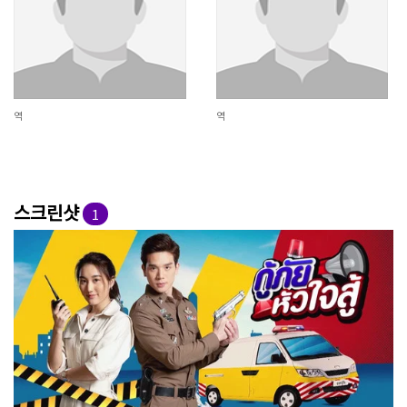
역
역
스크린샷
1