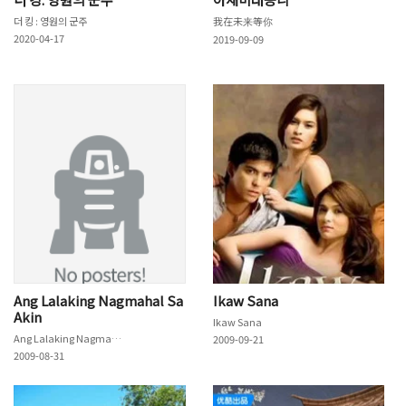
더 킹 : 영원의 군주
我在未来等你
2020-04-17
2019-09-09
Ang Lalaking Nagmahal Sa
Ikaw Sana
Akin
Ikaw Sana
Ang Lalaking Nagmahal Sa Akin
2009-09-21
2009-08-31