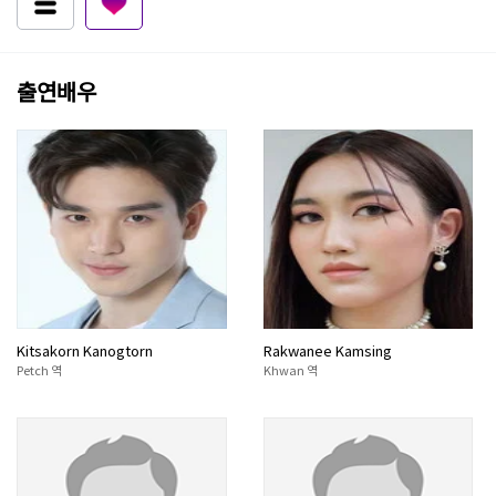
출연배우
Kitsakorn Kanogtorn
Rakwanee Kamsing
Petch 역
Khwan 역