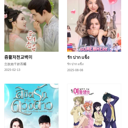
즘활저천교백미
รัก ปาก แข็ง
怎敌她千娇百媚
รัก ปาก แข็ง
2025-02-13
2025-08-08