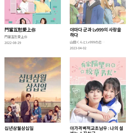
門當互懟愛上你
야마다 군과 Lv999의 사랑을
하다
門當互懟愛上你
山田くんとLv999の恋をする
2022-08-29
2023-04-02
십년삼월삼십일
아가격벽적교초남우 : 나의 설