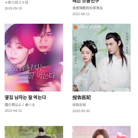
레는 소꿉친구
十年三月三十日
我家隔壁的校草男友
2019-09-19
2022-08-11
옆집 남자는 잘 먹는다
报告医妃
隣の男はよく食べる
报告医妃
2023-04-12
2020-09-30