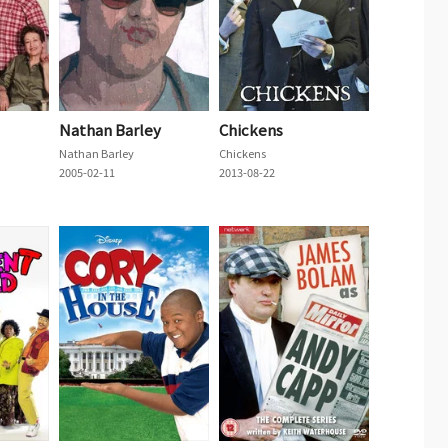
Nathan Barley
Chickens
Nathan Barley
Chickens
2005-02-11
2013-08-22