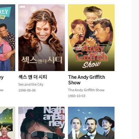
ey
섹스 앤 더 시티
The Andy Griffith
Show
Sex and the City
ow
The Andy Griffith Show
1998-06-06
1960-10-03