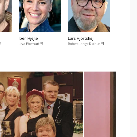
Iben Hjejle
Lars Hjortshøj
역
Liva Eberhart 역
Robert Lange Dølhus 역