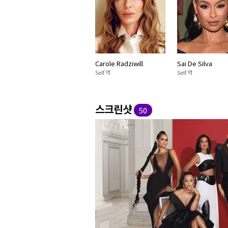
Carole Radziwill
Sai De Silva
Self 역
Self 역
스크린샷
50