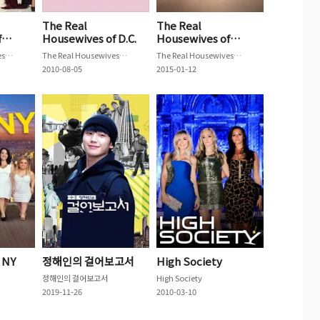
The Real
The Real
f
Housewives of D.C.
Housewives of
Cheshire
The Real Housewives of Vancouver
The Real Housewives of D.C.
The Real Housewives of Cheshire
2010-08-05
2015-01-12
 NY
정해인의 걸어보고서
High Society
정해인의 걸어보고서
High Society
2019-11-26
2010-03-10