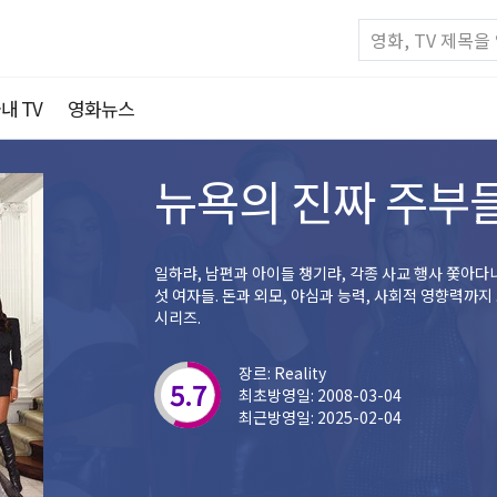
내 TV
영화뉴스
뉴욕의 진짜 주부
일하랴, 남편과 아이들 챙기랴, 각종 사교 행사 쫓아다
섯 여자들. 돈과 외모, 야심과 능력, 사회적 영향력까
시리즈.
장르: Reality
5.7
최초방영일: 2008-03-04
최근방영일: 2025-02-04