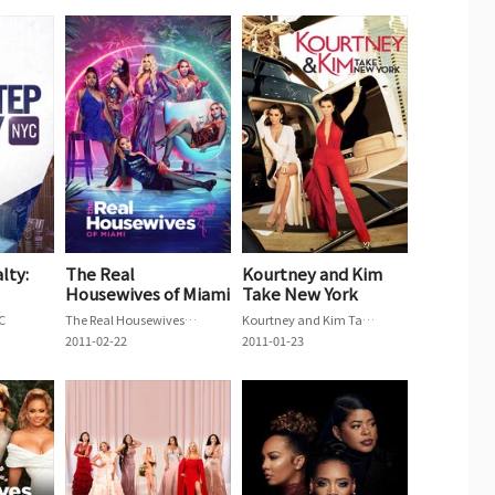
lty:
The Real
Kourtney and Kim
Housewives of Miami
Take New York
C
The Real Housewives of Miami
Kourtney and Kim Take New York
2011-02-22
2011-01-23