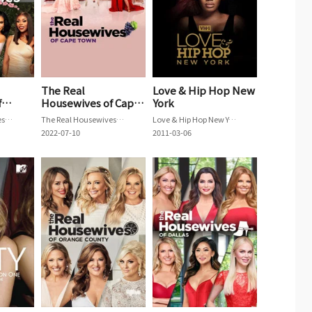
The Real
Love & Hip Hop New
f
Housewives of Cape
York
Town
The Real Housewives of Potomac
The Real Housewives of Cape Town
Love & Hip Hop New York
2022-07-10
2011-03-06