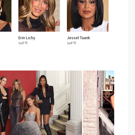
Erin Lichy
Jessel Taank
Self 역
Self 역