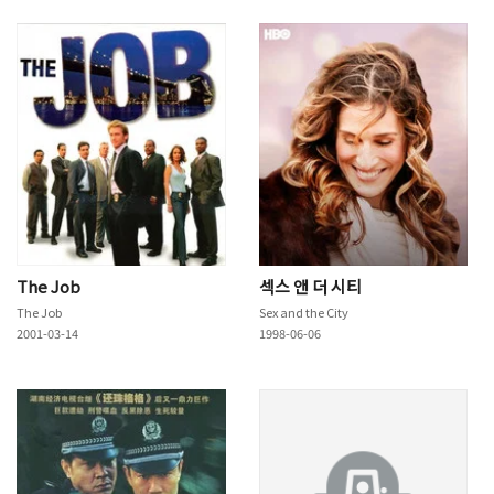
The Job
섹스 앤 더 시티
The Job
Sex and the City
2001-03-14
1998-06-06