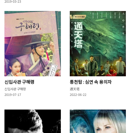
2019-03-23
신입사관 구해령
통천탑 : 심연 속 용의자
신입사관 구해령
通天塔
2019-07-17
2022-06-22