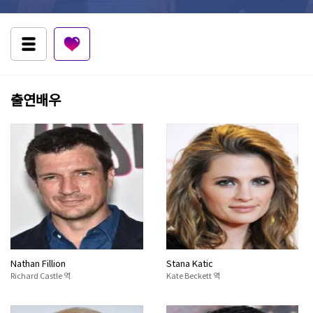
출연배우
Nathan Fillion
Stana Katic
Richard Castle 역
Kate Beckett 역