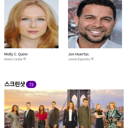
Molly C. Quinn
Jon Huertas
Alexis Castle 역
Javier Esposito 역
스크린샷
73