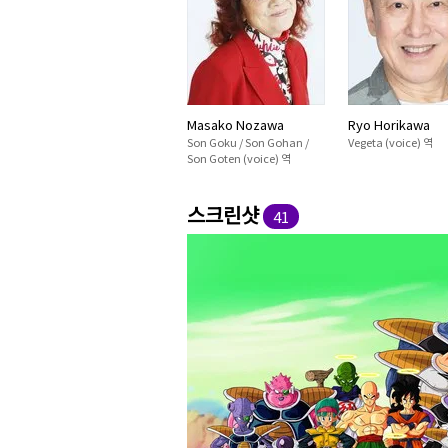
Masako Nozawa
Ryo Horikawa
Son Goku / Son Gohan /
Vegeta (voice) 역
Son Goten (voice) 역
스크린샷
41