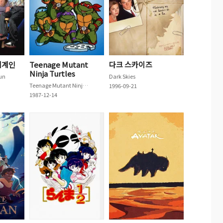
외계인
Teenage Mutant
다크 스카이즈
Ninja Turtles
Sun
Dark Skies
Teenage Mutant Ninja Turtles
1996-09-21
1987-12-14