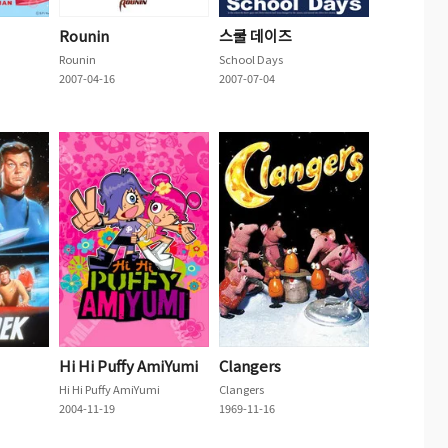
Rounin
스쿨 데이즈
Rounin
School Days
2007-04-16
2007-07-04
Hi Hi Puffy AmiYumi
Clangers
Hi Hi Puffy AmiYumi
Clangers
2004-11-19
1969-11-16