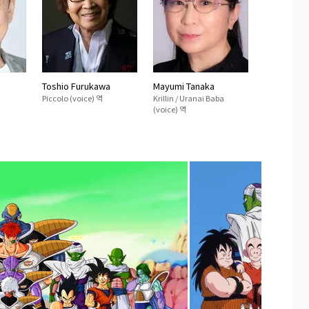
Toshio Furukawa
Mayumi Tanaka
Piccolo (voice) 역
Krillin / Uranai Baba
(voice) 역