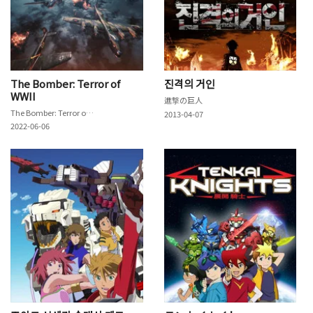
The Bomber: Terror of
진격의 거인
WWII
進撃の巨人
The Bomber: Terror of WWII
2013-04-07
2022-06-06