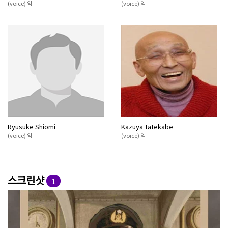
(voice) 역
(voice) 역
Ryusuke Shiomi
Kazuya Tatekabe
(voice) 역
(voice) 역
스크린샷
1