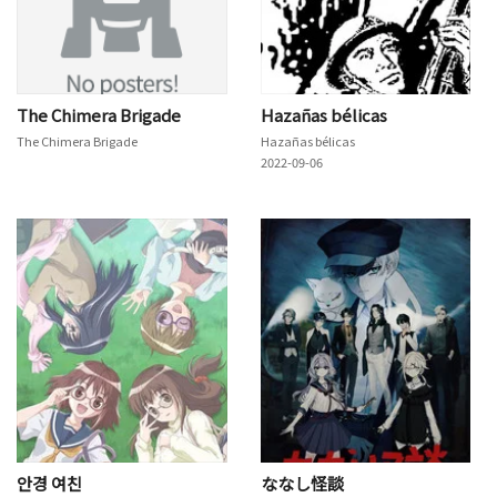
The Chimera Brigade
Hazañas bélicas
The Chimera Brigade
Hazañas bélicas
2022-09-06
안경 여친
ななし怪談