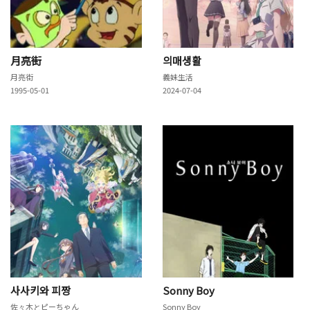
月亮街
의매생활
月亮街
義妹生活
1995-05-01
2024-07-04
사사키와 피짱
Sonny Boy
佐々木とピーちゃん
Sonny Boy