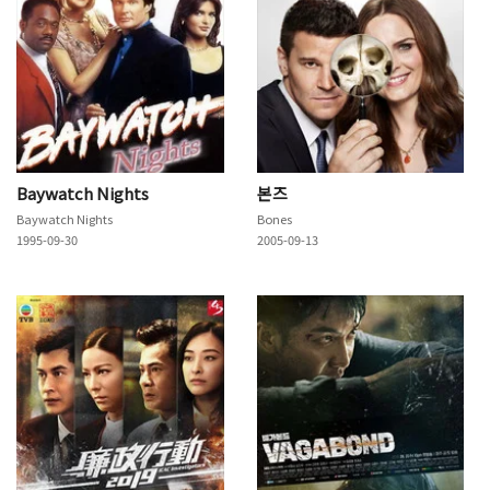
Baywatch Nights
본즈
Baywatch Nights
Bones
1995-09-30
2005-09-13