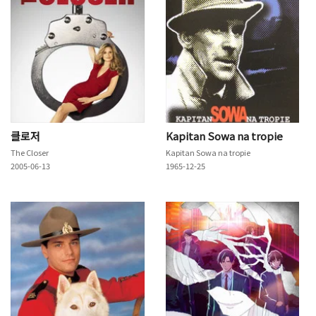
클로저
Kapitan Sowa na tropie
The Closer
Kapitan Sowa na tropie
2005-06-13
1965-12-25