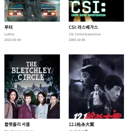
루터
CSI: 라스베가스
Luther
CSI: Crime Scene Investigation
2010-05-04
2000-10-06
블렛츨리 서클
12.1枪杀大案
The Bletchley Circle
12.1枪杀大案