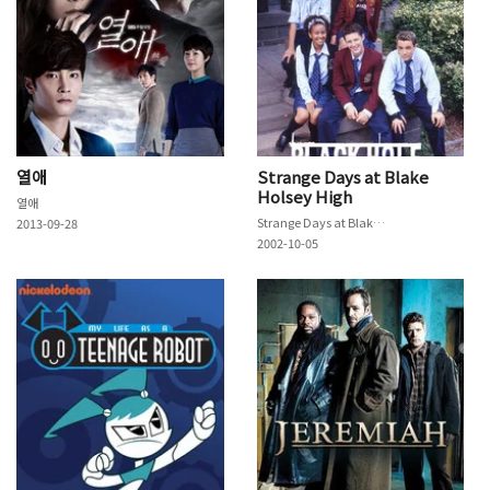
열애
Strange Days at Blake
Holsey High
열애
Strange Days at Blake Holsey High
2013-09-28
2002-10-05