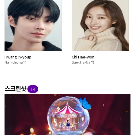
Hwang In-youp
Chi Hae-won
Na Il-deung 역
Baek Ha-Na 역
스크린샷
14