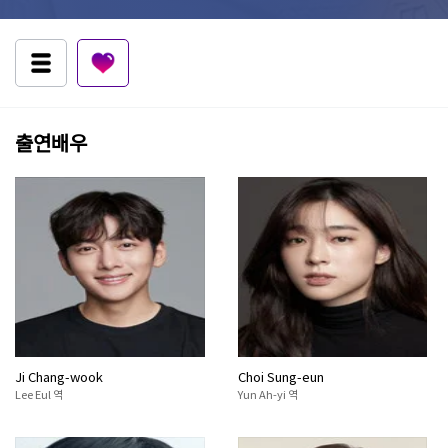
출연배우
Ji Chang-wook
Choi Sung-eun
Lee Eul 역
Yun Ah-yi 역