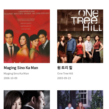
Maging Sino Ka Man
원 트리 힐
Maging Sino Ka Man
One Tree Hill
2006-10-09
2003-09-23