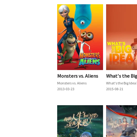
Monsters vs. Aliens
What's the Bi
Monsters vs. Aliens
What's the Big Idea
2013-03-23
2015-08-21