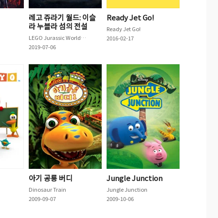
레고 쥬라기 월드: 이슬
Ready Jet Go!
라 누블라 섬의 전설
Ready Jet Go!
LEGO Jurassic World: Legend of Isla Nublar
2016-02-17
2019-07-06
아기 공룡 버디
Jungle Junction
Dinosaur Train
Jungle Junction
2009-09-07
2009-10-06