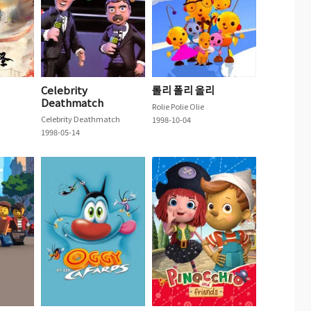
Celebrity
롤리 폴리 올리
Deathmatch
Rolie Polie Olie
Celebrity Deathmatch
1998-10-04
1998-05-14