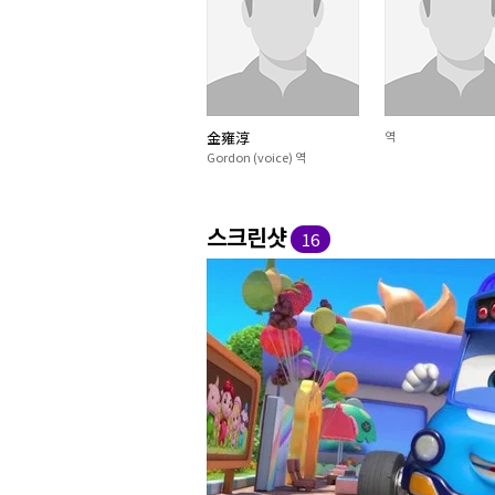
金雍淳
역
Gordon (voice) 역
스크린샷
16