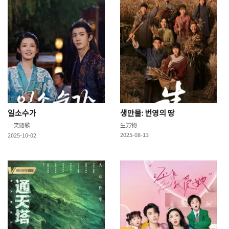
일소수가
생만물: 번영의 땅
一笑随歌
生万物
2025-08-13
2025-10-02