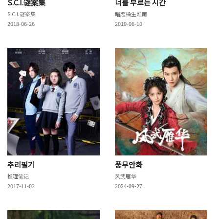
S.C.I.谜案集
너를 부르는 시간
S.C.I.谜案集
暗恋橘生淮南
2018-06-26
2019-06-10
추리필기
풍무안화
推理笔记
风武雁华
2017-11-03
2024-09-27