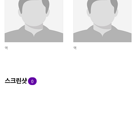
역
역
스크린샷
0