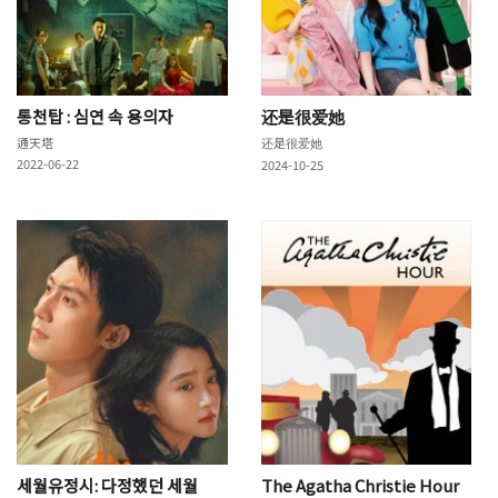
통천탑 : 심연 속 용의자
还是很爱她
通天塔
还是很爱她
2022-06-22
2024-10-25
세월유정시: 다정했던 세월
The Agatha Christie Hour