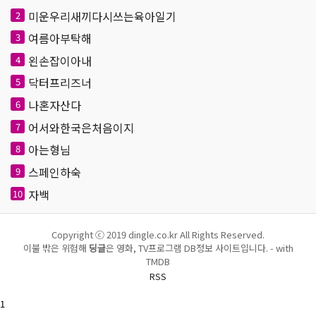
미운우리새끼다시쓰는육아일기
2
여름아부탁해
3
왼손잡이아내
4
닥터프리즈너
5
나혼자산다
6
어서와한국은처음이지
7
아는형님
8
스페인하숙
9
자백
10
Copyright ⓒ 2019 dingle.co.kr All Rights Reserved.
이불 밖은 위험해
딩글
은 영화, TV프로그램 DB정보 사이트입니다. - with
TMDB
RSS
1