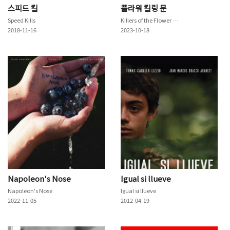
스피드 킬
플라워 킬링 문
Speed Kills
Killers of the Flower Moon
2018-11-16
2023-10-18
Napoleon's Nose
Igual si llueve
Napoleon's Nose
Igual si llueve
2022-11-05
2012-04-19