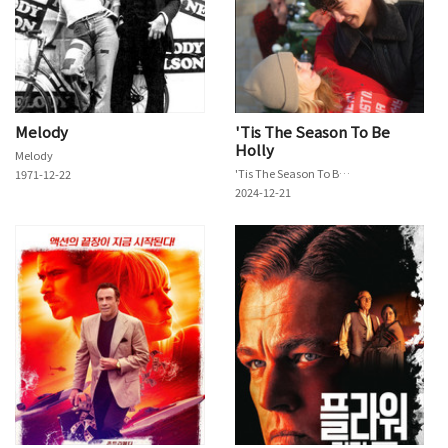
Melody
'Tis The Season To Be
Holly
Melody
'Tis The Season To Be Holly
1971-12-22
2024-12-21