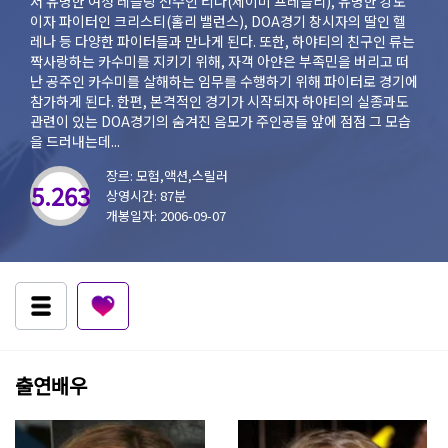
서 유명한 여성 레슬링 선수인 티나(제이미 프레슬리), 유명한 강도
이자 파이터인 크리스티(홀리 밸런스), DOA경기 창시자의 딸인 헬
레나 등 다양한 파이터들과 만나게 된다. 또한, 하야티의 친구인 류는
짝사랑하는 카수미를 지키기 위해, 자객 아얀은 부족민을 버리고 떠
난 공주인 카수미를 살해하는 임무를 수행하기 위해 파이터로 경기에
참가하게 된다. 한편, 본격적인 경기가 시작되자 하야티의 실종과도
관련이 있는 DOA경기의 숨겨진 음모가 주인공들 앞에 점점 그 모습
을 드러내는데...
장르: 모험,액션,스릴러
5.263
상영시간: 87분
개봉일자: 2006-09-07
출연배우