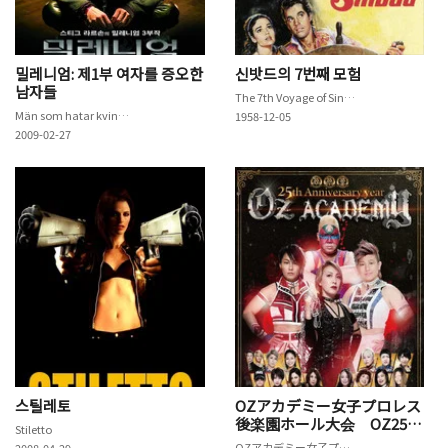
밀레니엄: 제1부 여자를 증오한
신밧드의 7번째 모험
남자들
The 7th Voyage of Sinbad
Män som hatar kvinnor
1958-12-05
2009-02-27
스틸레토
OZアカデミー女子プロレス
後楽園ホール大会 OZ25th
Stiletto
～Silver Bullet～
OZアカデミー女子プロレス後楽園ホール大会 OZ25th～Silver Bullet～
2008-04-29