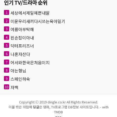
인기 TV/드라마 순위
세상에서제일예쁜내딸
1
미운우리새끼다시쓰는육아일기
2
여름아부탁해
3
왼손잡이아내
4
닥터프리즈너
5
나혼자산다
6
어서와한국은처음이지
7
아는형님
8
스페인하숙
9
자백
10
Copyright ⓒ 2019 dingle.co.kr All Rights Reserved.
이불 밖은 위험해
딩글
은 영화, TV프로그램 DB정보 사이트입니다. - with
TMDB