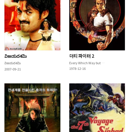
విజయదశమి
더티 파이터 2
విజయదశమి
Every Which Way but Loose
1978-12-16
2007-09-21