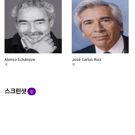
Alonso Echánove
José Carlos Ruiz
역
역
스크린샷
0