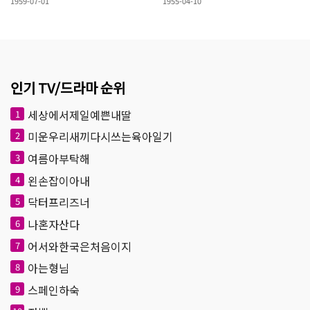
1959-07-01
1955-04-10
인기 TV/드라마 순위
세상에서제일예쁜내딸
1
미운우리새끼다시쓰는육아일기
2
여름아부탁해
3
왼손잡이아내
4
닥터프리즈너
5
나혼자산다
6
어서와한국은처음이지
7
아는형님
8
스페인하숙
9