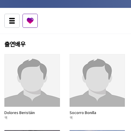
출연배우
Dolores Beristáin
Socorro Bonilla
역
역