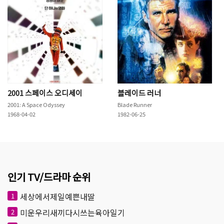
2001 스페이스 오디세이
블레이드 러너
2001: A Space Odyssey
Blade Runner
1968-04-02
1982-06-25
인기 TV/드라마 순위
세상에서제일예쁜내딸
1
미운우리새끼다시쓰는육아일기
2