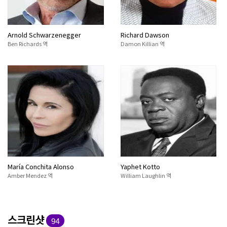
Arnold Schwarzenegger
Richard Dawson
Ben Richards 역
Damon Killian 역
María Conchita Alonso
Yaphet Kotto
Amber Mendez 역
William Laughlin 역
스크린샷
94