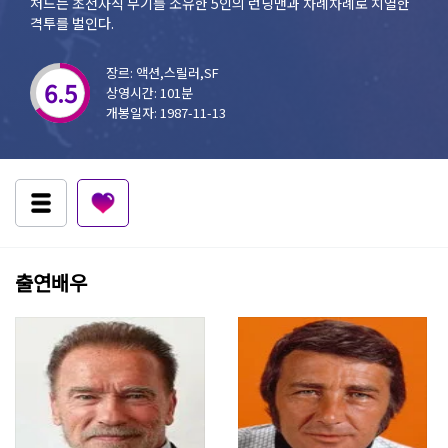
처드는 초전자식 무기를 소유한 5인의 런닝맨과 차례차례로 치열한
격투를 벌인다.
장르: 액션,스릴러,SF
6.5
상영시간: 101분
개봉일자: 1987-11-13
출연배우