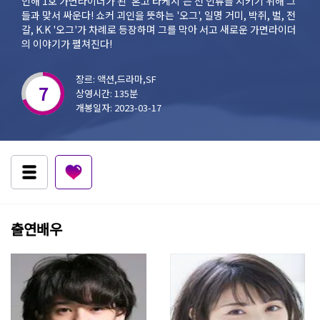
인해 1호 가면라이더가 된 '혼고 타케시'는 전 인류를 지키기 위해 그
들과 맞서 싸운다! 쇼커 괴인을 뜻하는 '오그', 일명 거미, 박쥐, 벌, 전
갈, K.K '오그'가 차례로 등장하며 그를 막아 서고 새로운 가면라이더
의 이야기가 펼쳐진다!
장르: 액션,드라마,SF
7
상영시간: 135분
개봉일자: 2023-03-17
출연배우