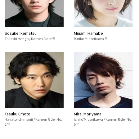
Sosuke Ikematsu
Minami Hamabe
Takeshi Hongo / Kamen Rider 역
Ruriko Midorikawa 역
Tasuku Emoto
Mirai Moriyama
Hayato Ichimonji / Kamen Rider No.
Ichirō Midorikawa / Kamen Rider No.
2 역
0 역