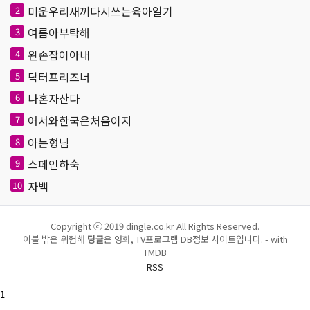
미운우리새끼다시쓰는육아일기
2
여름아부탁해
3
왼손잡이아내
4
닥터프리즈너
5
나혼자산다
6
어서와한국은처음이지
7
아는형님
8
스페인하숙
9
자백
10
Copyright ⓒ 2019 dingle.co.kr All Rights Reserved.
이불 밖은 위험해
딩글
은 영화, TV프로그램 DB정보 사이트입니다. - with
TMDB
RSS
1