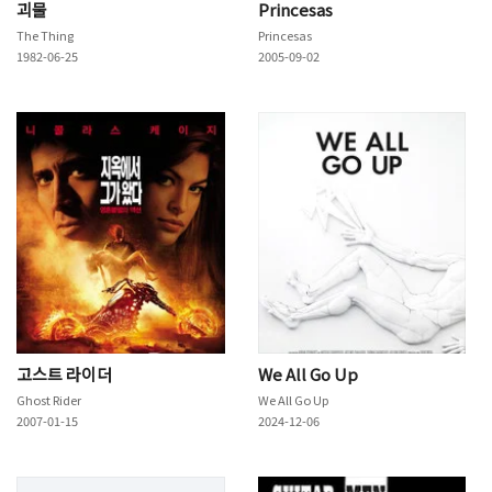
괴물
Princesas
The Thing
Princesas
1982-06-25
2005-09-02
고스트 라이더
We All Go Up
Ghost Rider
We All Go Up
2007-01-15
2024-12-06