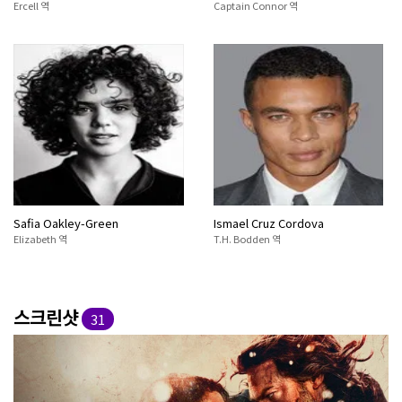
Ercell 역
Captain Connor 역
Safia Oakley-Green
Ismael Cruz Cordova
Elizabeth 역
T.H. Bodden 역
스크린샷
31