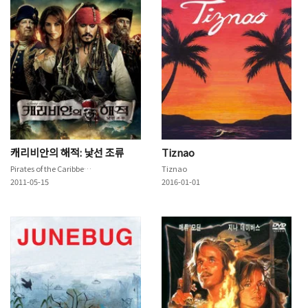
캐리비안의 해적: 낯선 조류
Tiznao
Pirates of the Caribbean: On Stranger Tides
Tiznao
2011-05-15
2016-01-01