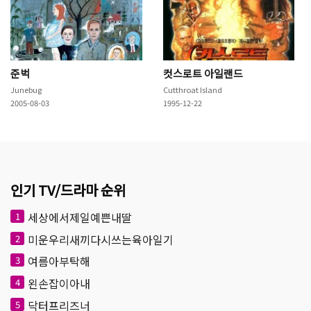
준벅
컷스로트 아일랜드
Junebug
Cutthroat Island
2005-08-03
1995-12-22
인기 TV/드라마 순위
세상에서제일예쁜내딸
1
미운우리새끼다시쓰는육아일기
2
여름아부탁해
3
왼손잡이아내
4
닥터프리즈너
5