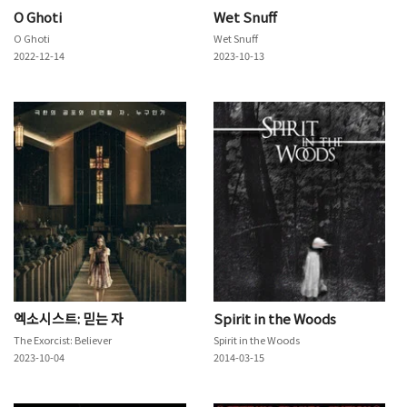
O Ghoti
Wet Snuff
O Ghoti
Wet Snuff
2022-12-14
2023-10-13
엑소시스트: 믿는 자
Spirit in the Woods
The Exorcist: Believer
Spirit in the Woods
2023-10-04
2014-03-15