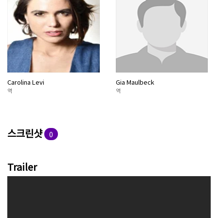
Carolina Levi
Gia Maulbeck
역
역
스크린샷
0
Trailer