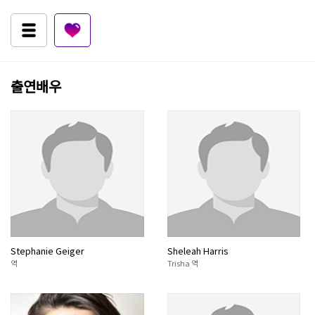
출연배우
Stephanie Geiger
Sheleah Harris
역
Trisha 역