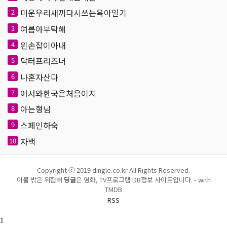
미운우리새끼다시쓰는육아일기
2
여름아부탁해
3
왼손잡이아내
4
닥터프리즈너
5
나혼자산다
6
어서와한국은처음이지
7
아는형님
8
스페인하숙
9
자백
10
Copyright ⓒ 2019 dingle.co.kr All Rights Reserved.
이불 밖은 위험해
딩글
은 영화, TV프로그램 DB정보 사이트입니다. - with
TMDB
RSS
1